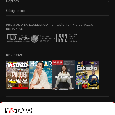
Réplicas
›
Código etico
›
PREMIOS A LA EXCELENCIA PERIODÍSTICA Y LIDERAZGO
EDITORIAL
REVISTAS
Prohibida la reproducción total, parcial y traducción a cualquier idioma, sin
autorización escrita de su titular, de todos los contenidos de Vistazo.com.