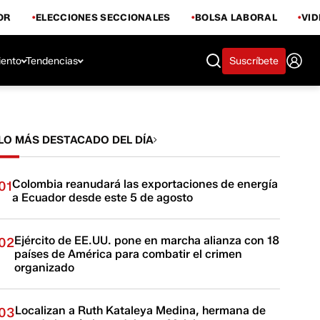
OR
ELECCIONES SECCIONALES
BOLSA LABORAL
VI
iento
Tendencias
Suscríbete
LO MÁS DESTACADO DEL DÍA
Colombia reanudará las exportaciones de energía
01
a Ecuador desde este 5 de agosto
Ejército de EE.UU. pone en marcha alianza con 18
02
países de América para combatir el crimen
organizado
Localizan a Ruth Kataleya Medina, hermana de
03