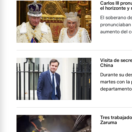
Carlos III pro
el horizonte y
El soberano d
pronunciaban a
aumento del c
Visita de secr
China
Durante su des
martes con la 
departamento 
Tres trabajad
Zaruma