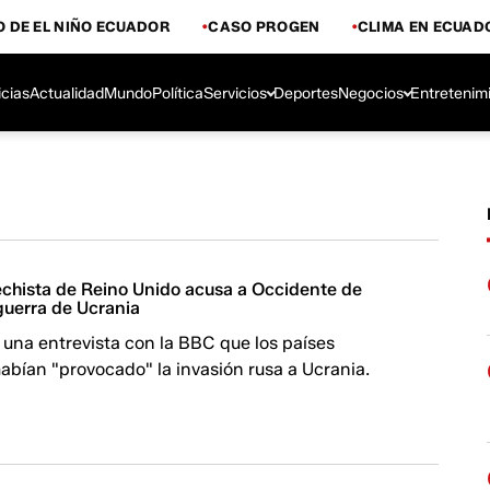
 DE EL NIÑO ECUADOR
CASO PROGEN
CLIMA EN ECUAD
icias
Actualidad
Mundo
Política
Servicios
Deportes
Negocios
Entretenim
rechista de Reino Unido acusa a Occidente de
guerra de Ucrania
 una entrevista con la BBC que los países
abían "provocado" la invasión rusa a Ucrania.