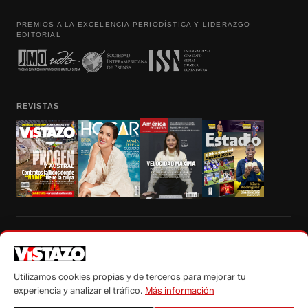
PREMIOS A LA EXCELENCIA PERIODÍSTICA Y LIDERAZGO
EDITORIAL
REVISTAS
Prohibida la reproducción total, parcial y traducción a cualquier idioma, sin
autorización escrita de su titular, de todos los contenidos de Vistazo.com.
Utilizamos cookies propias y de terceros para mejorar tu
experiencia y analizar el tráfico.
Más información