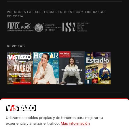
PREMIOS A LA EXCELENCIA PERIODÍSTICA Y LIDERAZGO
EDITORIAL
REVISTAS
Prohibida la reproducción total, parcial y traducción a cualquier idioma, sin
autorización escrita de su titular, de todos los contenidos de Vistazo.com.
Utilizamos cookies propias y de terceros para mejorar tu
experiencia y analizar el tráfico.
Más información