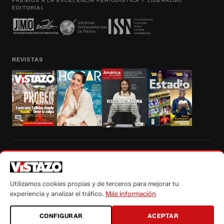
PREMIOS A LA EXCELENCIA PERIODÍSTICA Y LIDERAZGO
EDITORIAL
REVISTAS
Prohibida la reproducción total, parcial y traducción a cualquier idioma, sin
autorización escrita de su titular, de todos los contenidos de Vistazo.com.
Utilizamos cookies propias y de terceros para mejorar tu
experiencia y analizar el tráfico.
Más información
CONFIGURAR
ACEPTAR