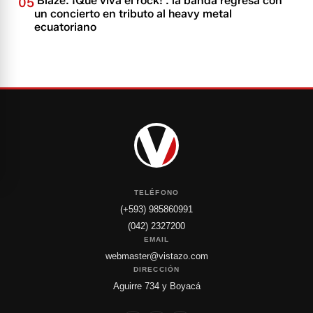
'Blaze: ¡Que viva el rock!': la banda regresa con
05
un concierto en tributo al heavy metal
ecuatoriano
TELÉFONO
(+593) 985860991
(042) 2327200
EMAIL
webmaster@vistazo.com
DIRECCIÓN
Aguirre 734 y Boyacá