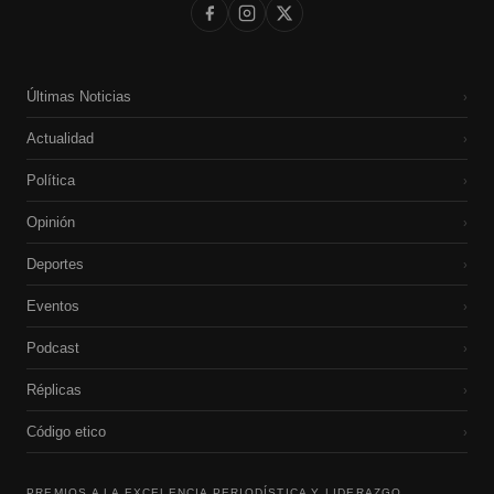
Últimas Noticias
›
Actualidad
›
Política
›
Opinión
›
Deportes
›
Eventos
›
Podcast
›
Réplicas
›
Código etico
›
PREMIOS A LA EXCELENCIA PERIODÍSTICA Y LIDERAZGO