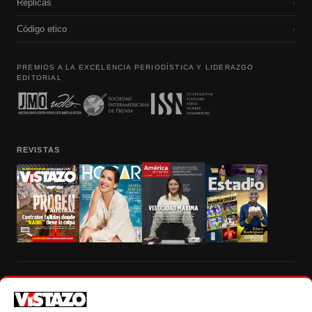
Réplicas
›
Código etico
›
PREMIOS A LA EXCELENCIA PERIODÍSTICA Y LIDERAZGO
EDITORIAL
REVISTAS
Prohibida la reproducción total, parcial y traducción a cualquier idioma, sin
autorización escrita de su titular, de todos los contenidos de Vistazo.com.