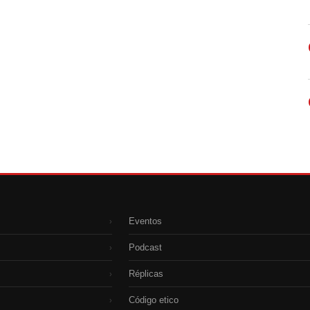
Eventos
›
Podcast
›
Réplicas
›
Código etico
›