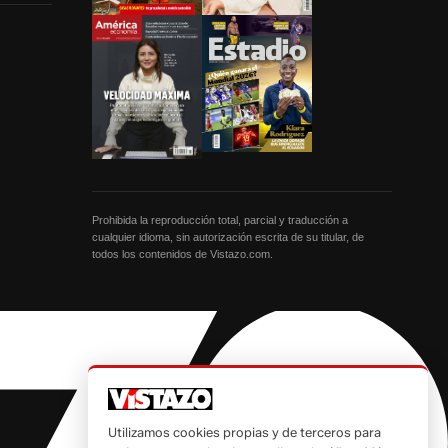
Prohibida la reproducción total, parcial y traducción a
cualquier idioma, sin autorización escrita de su titular, de
todos los contenidos de Vistazo.com.
Utilizamos cookies propias y de terceros para