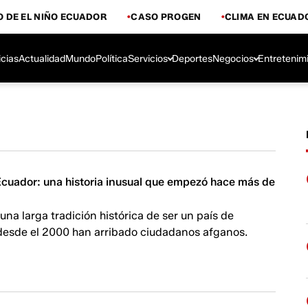
 DE EL NIÑO ECUADOR
CASO PROGEN
CLIMA EN ECUAD
icias
Actualidad
Mundo
Política
Servicios
Deportes
Negocios
Entretenim
Ecuador: una historia inusual que empezó hace más de
una larga tradición histórica de ser un país de
 desde el 2000 han arribado ciudadanos afganos.