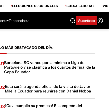
OR
ELECCIONES SECCIONALES
BOLSA LABORAL
VI
iento
Tendencias
Suscríbete
LO MÁS DESTACADO DEL DÍA
Barcelona SC vence por la mínima a Liga de
01
Portoviejo y se clasifica a los cuartos de final de la
Copa Ecuador
Esta será la agenda oficial de la visita de Javier
02
Milei a Ecuador para reunirse con Daniel Noboa
¡Gavi cumplió su promesa! El campeón del
03