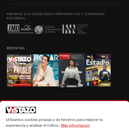
PREMIOS A LA EXCELENCIA PERIODÍSTICA Y LIDERAZGO
EDITORIAL
REVISTAS
Prohibida la reproducción total, parcial y traducción a cualquier idioma, sin
autorización escrita de su titular, de todos los contenidos de Vistazo.com.
Utilizamos cookies propias y de terceros para mejorar tu
experiencia y analizar el tráfico.
Más información