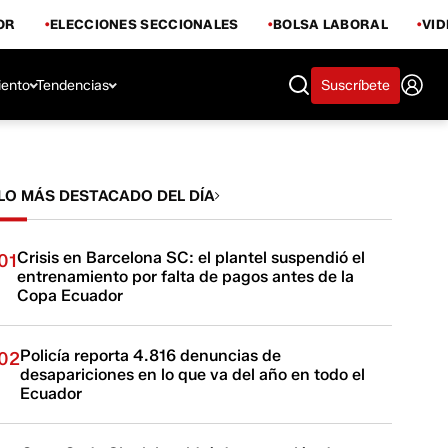
OR
ELECCIONES SECCIONALES
BOLSA LABORAL
VI
iento
Tendencias
Suscríbete
LO MÁS DESTACADO DEL DÍA
Crisis en Barcelona SC: el plantel suspendió el
01
entrenamiento por falta de pagos antes de la
Copa Ecuador
Policía reporta 4.816 denuncias de
02
desapariciones en lo que va del año en todo el
Ecuador