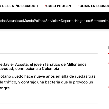
 DE EL NIÑO ECUADOR
CASO PROGEN
CLIMA EN ECUAD
icias
Actualidad
Mundo
Política
Servicios
Deportes
Negocios
Entretenim
e Javier Acosta, el joven fanático de Millonarios
ravedad, conmociona a Colombia
gotano quedó hace nueve años en silla de ruedas tras
e tráfico, y contrajo una bacteria que le provocó un
angre.