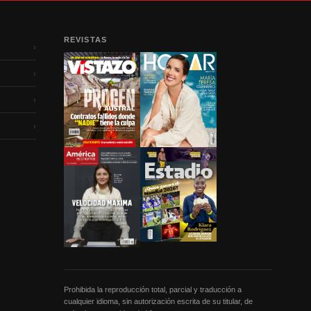
REVISTAS
›
›
›
›
Prohibida la reproducción total, parcial y traducción a
cualquier idioma, sin autorización escrita de su titular, de