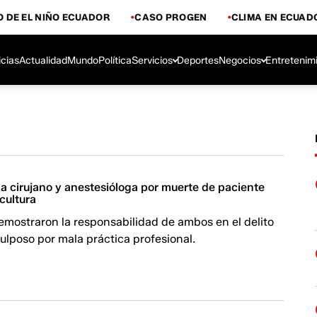
 DE EL NIÑO ECUADOR
CASO PROGEN
CLIMA EN ECUAD
icias
Actualidad
Mundo
Política
Servicios
Deportes
Negocios
Entretenim
 a cirujano y anestesióloga por muerte de paciente
cultura
emostraron la responsabilidad de ambos en el delito
ulposo por mala práctica profesional.