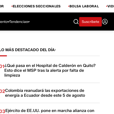
OR
ELECCIONES SECCIONALES
BOLSA LABORAL
VI
iento
Tendencias
Suscríbete
LO MÁS DESTACADO DEL DÍA
¿Qué pasa en el Hospital de Calderón en Quito?
01
Esto dice el MSP tras la alerta por falta de
limpieza
Colombia reanudará las exportaciones de
02
energía a Ecuador desde este 5 de agosto
Ejército de EE.UU. pone en marcha alianza con
03