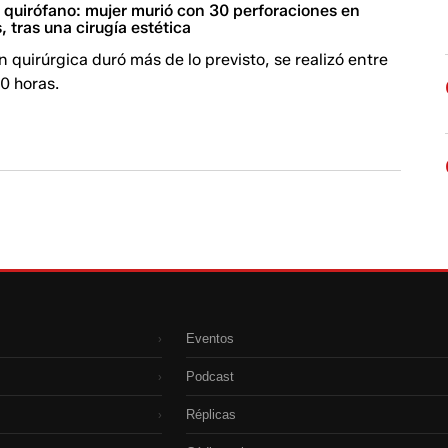
l quirófano: mujer murió con 30 perforaciones en
, tras una cirugía estética
n quirúrgica duró más de lo previsto, se realizó entre
30 horas.
Eventos
›
Podcast
›
Réplicas
›