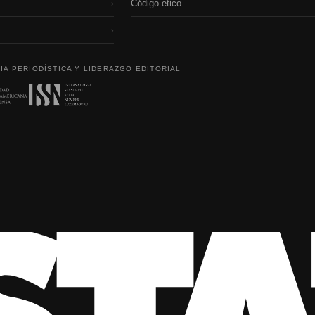
Código etico
›
›
IA PERIODÍSTICA Y LIDERAZGO EDITORIAL