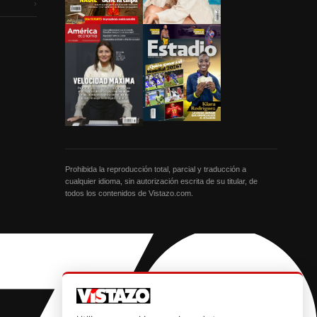
›
Prohibida la reproducción total, parcial y traducción a
cualquier idioma, sin autorización escrita de su titular, de
todos los contenidos de Vistazo.com.