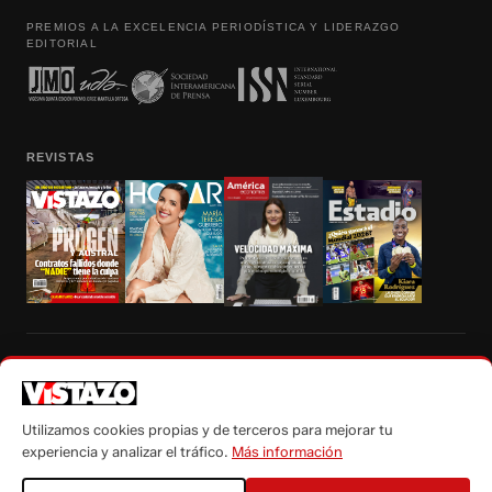
PREMIOS A LA EXCELENCIA PERIODÍSTICA Y LIDERAZGO
EDITORIAL
REVISTAS
Prohibida la reproducción total, parcial y traducción a cualquier idioma, sin
autorización escrita de su titular, de todos los contenidos de Vistazo.com.
Utilizamos cookies propias y de terceros para mejorar tu
experiencia y analizar el tráfico.
Más información