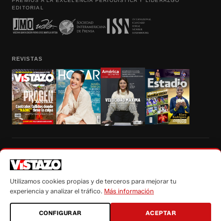
PREMIOS A LA EXCELENCIA PERIODÍSTICA Y LIDERAZGO
EDITORIAL
REVISTAS
Prohibida la reproducción total, parcial y traducción a cualquier idioma, sin
autorización escrita de su titular, de todos los contenidos de Vistazo.com.
Utilizamos cookies propias y de terceros para mejorar tu
experiencia y analizar el tráfico.
Más información
CONFIGURAR
ACEPTAR