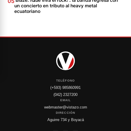
'Blaze: ¡Que viva el rock!': la banda regresa con
05
un concierto en tributo al heavy metal
ecuatoriano
TELÉFONO
(+593) 985860991
(042) 2327200
EMAIL
webmaster@vistazo.com
DIRECCIÓN
Aguirre 734 y Boyacá