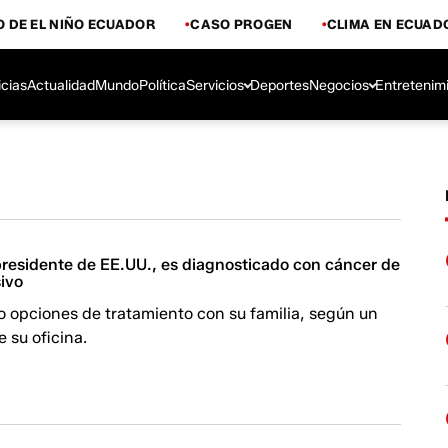
 DE EL NIÑO ECUADOR
CASO PROGEN
CLIMA EN ECUAD
icias
Actualidad
Mundo
Política
Servicios
Deportes
Negocios
Entretenim
presidente de EE.UU., es diagnosticado con cáncer de
sivo
o opciones de tratamiento con su familia, según un
 su oficina.