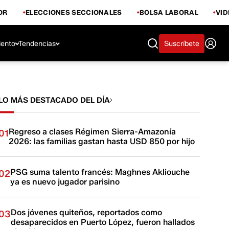
OR
ELECCIONES SECCIONALES
BOLSA LABORAL
VI
iento
Tendencias
Suscríbete
LO MÁS DESTACADO DEL DÍA
Regreso a clases Régimen Sierra-Amazonía
01
2026: las familias gastan hasta USD 850 por hijo
PSG suma talento francés: Maghnes Akliouche
02
ya es nuevo jugador parisino
Dos jóvenes quiteños, reportados como
03
desaparecidos en Puerto López, fueron hallados