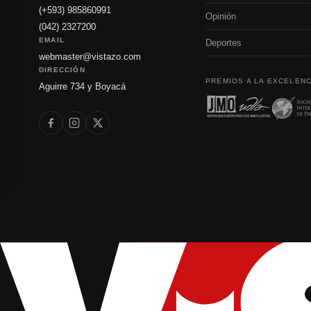
(+593) 985860991
Opinión
(042) 2327200
EMAIL
Deportes
webmaster@vistazo.com
DIRECCIÓN
PREMIOS A LA EXCELENC
Aguirre 734 y Boyacá