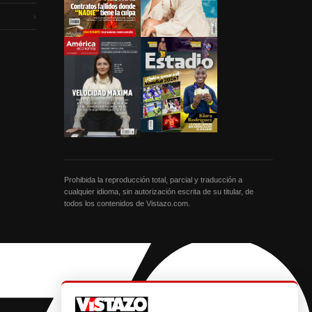
›
Prohibida la reproducción total, parcial y traducción a
cualquier idioma, sin autorización escrita de su titular, de
todos los contenidos de Vistazo.com.