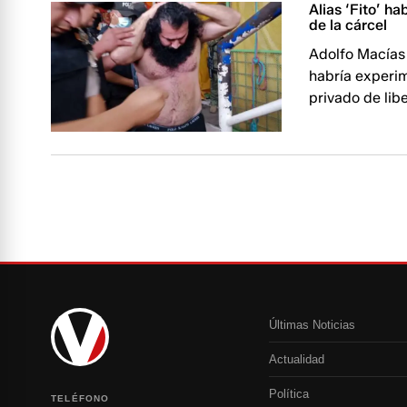
Alias ‘Fito’ h
de la cárcel
Adolfo Macías 
habría experi
privado de lib
Últimas Noticias
Actualidad
Política
TELÉFONO