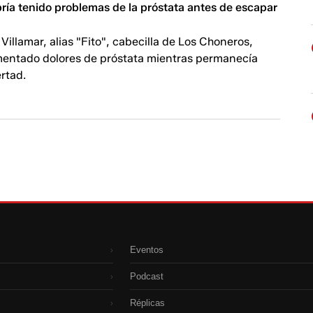
abría tenido problemas de la próstata antes de escapar
Villamar, alias "Fito", cabecilla de Los Choneros,
mentado dolores de próstata mientras permanecía
ertad.
Eventos
›
Podcast
›
Réplicas
›