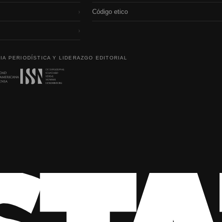
Código etico
›
›
IA PERIODÍSTICA Y LIDERAZGO EDITORIAL