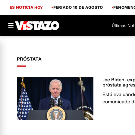
ES NOTICIA HOY
FERIADO 10 DE AGOSTO
FENÓMENO
Últimas Not
PRÓSTATA
Joe Biden, ex
próstata agre
Está evaluand
comunicado de