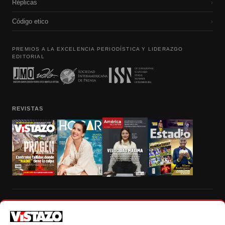
Réplicas
›
Código etico
›
PREMIOS A LA EXCELENCIA PERIODÍSTICA Y LIDERAZGO
EDITORIAL
REVISTAS
Prohibida la reproducción total, parcial y traducción a cualquier idioma, sin
autorización escrita de su titular, de todos los contenidos de Vistazo.com.