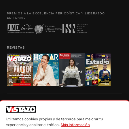
PREMIOS A LA EXCELENCIA PERIODÍSTICA Y LIDERAZGO
EDITORIAL
REVISTAS
Prohibida la reproducción total, parcial y traducción a cualquier idioma, sin
autorización escrita de su titular, de todos los contenidos de Vistazo.com.
Utilizamos cookies propias y de terceros para mejorar tu
experiencia y analizar el tráfico.
Más información