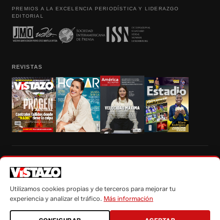
PREMIOS A LA EXCELENCIA PERIODÍSTICA Y LIDERAZGO
EDITORIAL
REVISTAS
Prohibida la reproducción total, parcial y traducción a cualquier idioma, sin
autorización escrita de su titular, de todos los contenidos de Vistazo.com.
Utilizamos cookies propias y de terceros para mejorar tu
experiencia y analizar el tráfico.
Más información