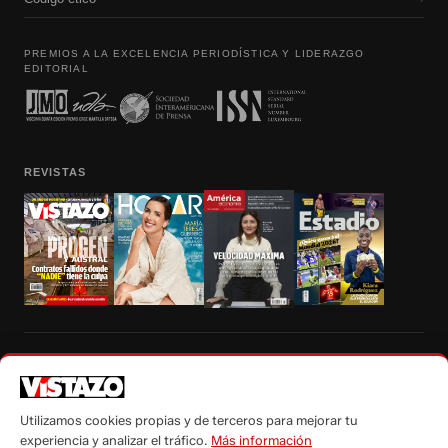
PREMIOS A LA EXCELENCIA PERIODÍSTICA Y LIDERAZGO
EDITORIAL
REVISTAS
Prohibida la reproducción total, parcial y traducción a cualquier idioma, sin
autorización escrita de su titular, de todos los contenidos de Vistazo.com.
Utilizamos cookies propias y de terceros para mejorar tu
experiencia y analizar el tráfico.
Más información