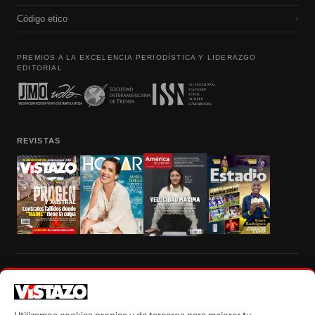
Código etico
›
PREMIOS A LA EXCELENCIA PERIODÍSTICA Y LIDERAZGO
EDITORIAL
REVISTAS
Prohibida la reproducción total, parcial y traducción a cualquier idioma, sin
autorización escrita de su titular, de todos los contenidos de Vistazo.com.