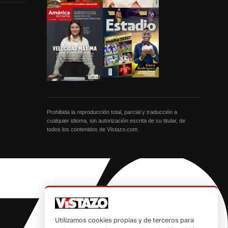
Prohibida la reproducción total, parcial y traducción a
cualquier idioma, sin autorización escrita de su titular, de
todos los contenidos de Vistazo.com.
Utilizamos cookies propias y de terceros para