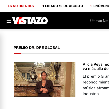
ES NOTICIA HOY
FERIADO 10 DE AGOSTO
FENÓMENO
Últimas Not
PREMIO DR. DRE GLOBAL
Alicia Keys re
va más allá de
El premio Gram
reconocimient
música afroame
industria.