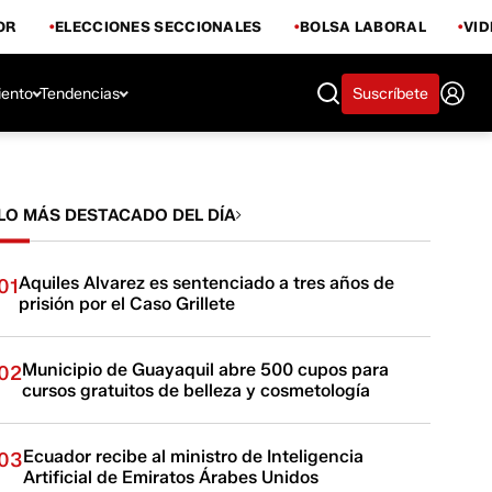
OR
ELECCIONES SECCIONALES
BOLSA LABORAL
VI
iento
Tendencias
Suscríbete
LO MÁS DESTACADO DEL DÍA
Aquiles Alvarez es sentenciado a tres años de
01
prisión por el Caso Grillete
Municipio de Guayaquil abre 500 cupos para
02
cursos gratuitos de belleza y cosmetología
Ecuador recibe al ministro de Inteligencia
03
Artificial de Emiratos Árabes Unidos