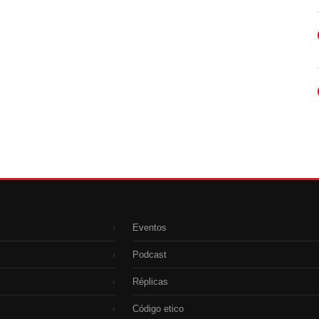
Eventos
›
Podcast
›
Réplicas
›
Código etico
›