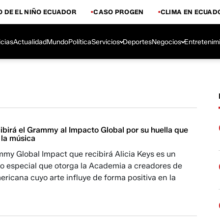
 DE EL NIÑO ECUADOR
CASO PROGEN
CLIMA EN ECUAD
icias
Actualidad
Mundo
Política
Servicios
Deportes
Negocios
Entretenim
cibirá el Grammy al Impacto Global por su huella que
 la música
my Global Impact que recibirá Alicia Keys es un
o especial que otorga la Academia a creadores de
ricana cuyo arte influye de forma positiva en la