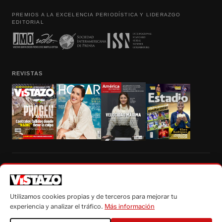
PREMIOS A LA EXCELENCIA PERIODÍSTICA Y LIDERAZGO
EDITORIAL
REVISTAS
Prohibida la reproducción total, parcial y traducción a cualquier idioma, sin
autorización escrita de su titular, de todos los contenidos de Vistazo.com.
Utilizamos cookies propias y de terceros para mejorar tu
experiencia y analizar el tráfico.
Más información