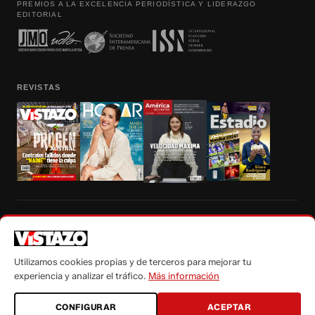
PREMIOS A LA EXCELENCIA PERIODÍSTICA Y LIDERAZGO
EDITORIAL
REVISTAS
Prohibida la reproducción total, parcial y traducción a cualquier idioma, sin
autorización escrita de su titular, de todos los contenidos de Vistazo.com.
Utilizamos cookies propias y de terceros para mejorar tu
experiencia y analizar el tráfico.
Más información
CONFIGURAR
ACEPTAR