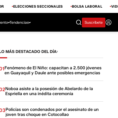
OR
ELECCIONES SECCIONALES
BOLSA LABORAL
VI
iento
Tendencias
Suscríbete
LO MÁS DESTACADO DEL DÍA
Fenómeno de El Niño: capacitan a 2.500 jóvenes
01
en Guayaquil y Daule ante posibles emergencias
Noboa asiste a la posesión de Abelardo de la
02
Espriella en una inédita ceremonia
Policías son condenados por el asesinato de un
03
joven tras choque en Cotocollao