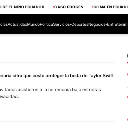
 DE EL NIÑO ECUADOR
CASO PROGEN
CLIMA EN ECUAD
icias
Actualidad
Mundo
Política
Servicios
Deportes
Negocios
Entretenim
lonaria cifra que costó proteger la boda de Taylor Swift
nvitados asistieron a la ceremonia bajo estrictas
ivacidad.