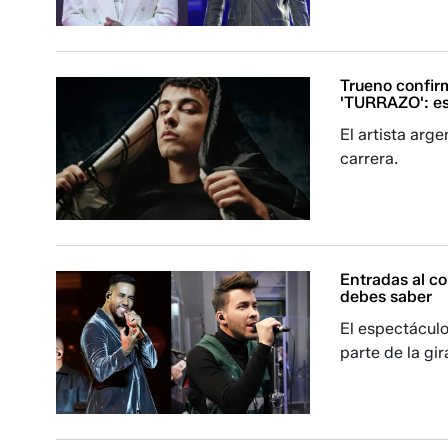
Trueno confir
'TURRAZO': est
El artista arg
carrera.
Entradas al c
debes saber
El espectáculo
parte de la gi