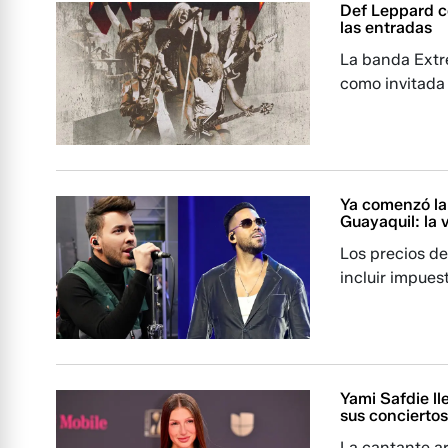
Def Leppard co
las entradas
La banda Extr
como invitada 
Ya comenzó la
Guayaquil: la 
Los precios d
incluir impuest
Yami Safdie ll
sus concierto
La cantante a