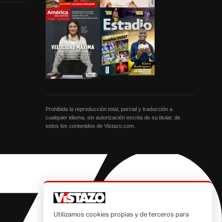
Prohibida la reproducción total, parcial y traducción a
cualquier idioma, sin autorización escrita de su titular, de
todos los contenidos de Vistazo.com.
Utilizamos cookies propias y de terceros para