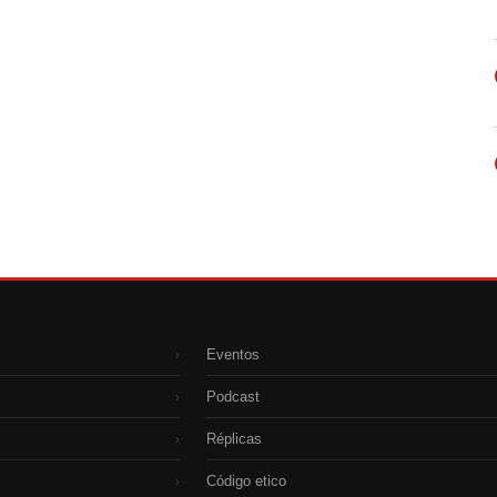
Eventos
›
Podcast
›
Réplicas
›
Código etico
›