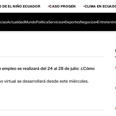
 DE EL NIÑO ECUADOR
CASO PROGEN
CLIMA EN ECUAD
icias
Actualidad
Mundo
Política
Servicios
Deportes
Negocios
Entretenim
de empleo se realizará del 24 al 28 de julio: ¿Cómo
o virtual se desarrollará desde este miércoles.