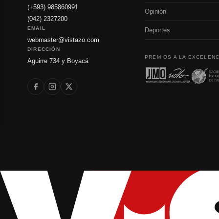
(+593) 985860991
Opinión
(042) 2327200
EMAIL
Deportes
webmaster@vistazo.com
DIRECCIÓN
PREMIOS A LA EXCELENC
Aguirre 734 y Boyacá