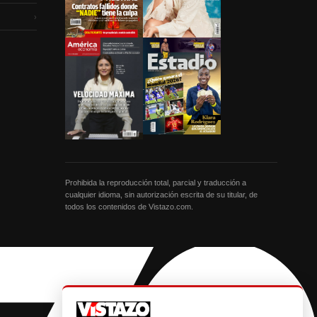
›
Prohibida la reproducción total, parcial y traducción a
cualquier idioma, sin autorización escrita de su titular, de
todos los contenidos de Vistazo.com.