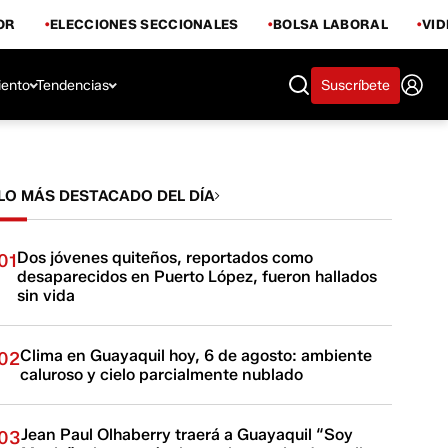
OR
ELECCIONES SECCIONALES
BOLSA LABORAL
VI
iento
Tendencias
Suscríbete
LO MÁS DESTACADO DEL DÍA
Dos jóvenes quiteños, reportados como
01
desaparecidos en Puerto López, fueron hallados
sin vida
Clima en Guayaquil hoy, 6 de agosto: ambiente
02
caluroso y cielo parcialmente nublado
Jean Paul Olhaberry traerá a Guayaquil “Soy
03