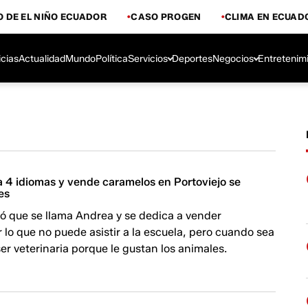
 DE EL NIÑO ECUADOR
CASO PROGEN
CLIMA EN ECUAD
icias
Actualidad
Mundo
Política
Servicios
Deportes
Negocios
Entretenim
a 4 idiomas y vende caramelos en Portoviejo se
des
ó que se llama Andrea y se dedica a vender
 lo que no puede asistir a la escuela, pero cuando sea
er veterinaria porque le gustan los animales.