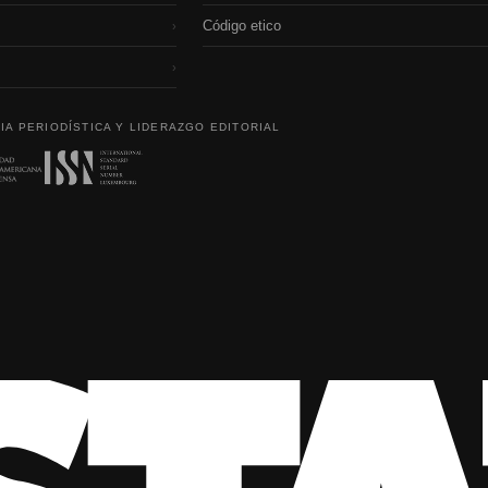
Código etico
›
›
IA PERIODÍSTICA Y LIDERAZGO EDITORIAL