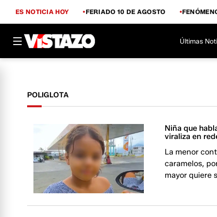
ES NOTICIA HOY
FERIADO 10 DE AGOSTO
FENÓMENO
Últimas Not
POLIGLOTA
Niña que habl
viraliza en re
La menor cont
caramelos, por
mayor quiere s