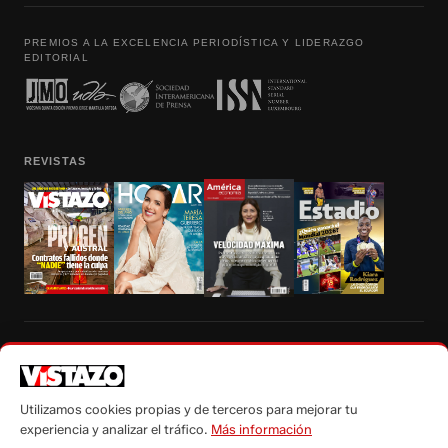
PREMIOS A LA EXCELENCIA PERIODÍSTICA Y LIDERAZGO
EDITORIAL
REVISTAS
Prohibida la reproducción total, parcial y traducción a cualquier idioma, sin
autorización escrita de su titular, de todos los contenidos de Vistazo.com.
Utilizamos cookies propias y de terceros para mejorar tu
experiencia y analizar el tráfico.
Más información