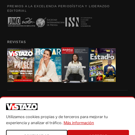
PREMIOS A LA EXCELENCIA PERIODÍSTICA Y LIDERAZGO
EDITORIAL
REVISTAS
Prohibida la reproducción total, parcial y traducción a cualquier idioma, sin
autorización escrita de su titular, de todos los contenidos de Vistazo.com.
Utilizamos cookies propias y de terceros para mejorar tu
experiencia y analizar el tráfico.
Más información