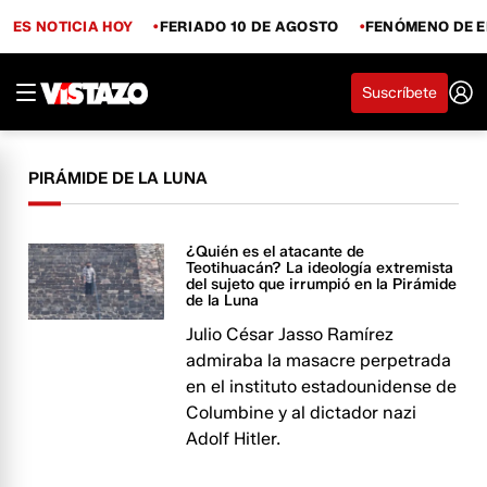
ES NOTICIA HOY
FERIADO 10 DE AGOSTO
FENÓMENO DE E
Suscríbete
PIRÁMIDE DE LA LUNA
¿Quién es el atacante de
Teotihuacán? La ideología extremista
del sujeto que irrumpió en la Pirámide
de la Luna
Julio César Jasso Ramírez
admiraba la masacre perpetrada
en el instituto estadounidense de
Columbine y al dictador nazi
Adolf Hitler.