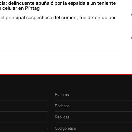
icía: delincuente apuñaló por la espalda a un teniente
u celular en Píntag
, el principal sospechoso del crimen, fue detenido por
Eventos
›
Podcast
›
Réplicas
›
Código etico
›