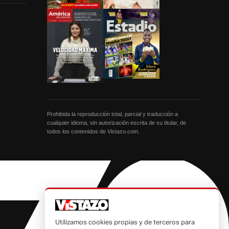
Prohibida la reproducción total, parcial y traducción a
cualquier idioma, sin autorización escrita de su titular, de
todos los contenidos de Vistazo.com.
Utilizamos cookies propias y de terceros para