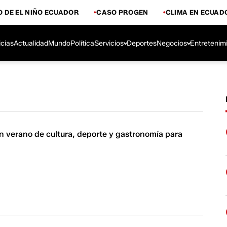
 DE EL NIÑO ECUADOR
CASO PROGEN
CLIMA EN ECUAD
icias
Actualidad
Mundo
Política
Servicios
Deportes
Negocios
Entretenim
n verano de cultura, deporte y gastronomía para