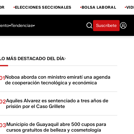
OR
ELECCIONES SECCIONALES
BOLSA LABORAL
VI
iento
Tendencias
Suscríbete
LO MÁS DESTACADO DEL DÍA
Noboa aborda con ministro emiratí una agenda
01
de cooperación tecnológica y económica
Aquiles Alvarez es sentenciado a tres años de
02
prisión por el Caso Grillete
Municipio de Guayaquil abre 500 cupos para
03
cursos gratuitos de belleza y cosmetología