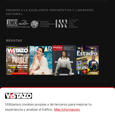
PREMIOS A LA EXCELENCIA PERIODÍSTICA Y LIDERAZGO
EDITORIAL
REVISTAS
Prohibida la reproducción total, parcial y traducción a cualquier idioma, sin
autorización escrita de su titular, de todos los contenidos de Vistazo.com.
Utilizamos cookies propias y de terceros para mejorar tu
experiencia y analizar el tráfico.
Más información