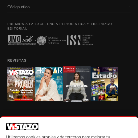
Código etico
›
PREMIOS A LA EXCELENCIA PERIODÍSTICA Y LIDERAZGO
EDITORIAL
REVISTAS
Prohibida la reproducción total, parcial y traducción a cualquier idioma, sin
autorización escrita de su titular, de todos los contenidos de Vistazo.com.
Utilizamos cookies propias y de terceros para mejorar tu