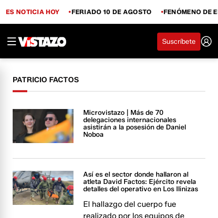
ES NOTICIA HOY
FERIADO 10 DE AGOSTO
FENÓMENO DE E
Suscríbete
PATRICIO FACTOS
Microvistazo | Más de 70
delegaciones internacionales
asistirán a la posesión de Daniel
Noboa
Así es el sector donde hallaron al
atleta David Factos: Ejército revela
detalles del operativo en Los Ilinizas
El hallazgo del cuerpo fue
realizado por los equipos de