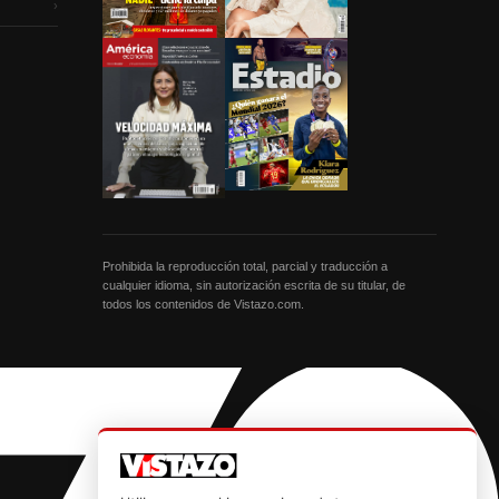
›
Prohibida la reproducción total, parcial y traducción a
cualquier idioma, sin autorización escrita de su titular, de
todos los contenidos de Vistazo.com.