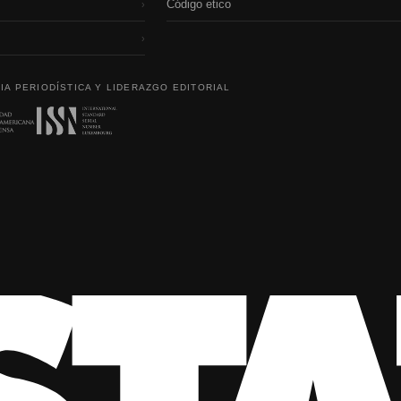
Código etico
›
›
IA PERIODÍSTICA Y LIDERAZGO EDITORIAL