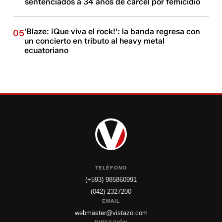
sentenciados a 34 años de cárcel por femicidio
'Blaze: ¡Que viva el rock!': la banda regresa con
05
un concierto en tributo al heavy metal
ecuatoriano
TELÉFONO
(+593) 985860991
(042) 2327200
EMAIL
webmaster@vistazo.com