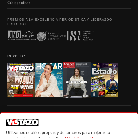
Código etico
›
PREMIOS A LA EXCELENCIA PERIODÍSTICA Y LIDERAZGO
EDITORIAL
REVISTAS
Prohibida la reproducción total, parcial y traducción a cualquier idioma, sin
autorización escrita de su titular, de todos los contenidos de Vistazo.com.
Utilizamos cookies propias y de terceros para mejorar tu