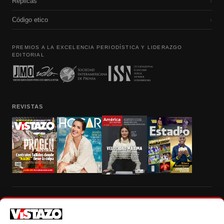
Réplicas
›
Código etico
›
PREMIOS A LA EXCELENCIA PERIODÍSTICA Y LIDERAZGO
EDITORIAL
REVISTAS
Prohibida la reproducción total, parcial y traducción a cualquier idioma, sin
autorización escrita de su titular, de todos los contenidos de Vistazo.com.