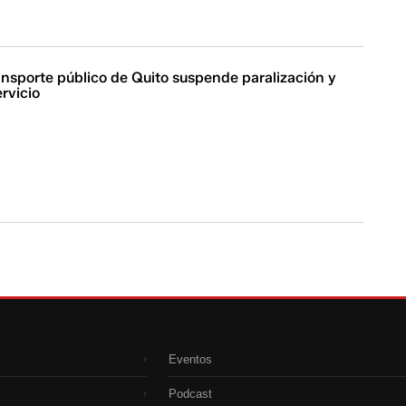
ansporte público de Quito suspende paralización y
ervicio
Eventos
›
Podcast
›