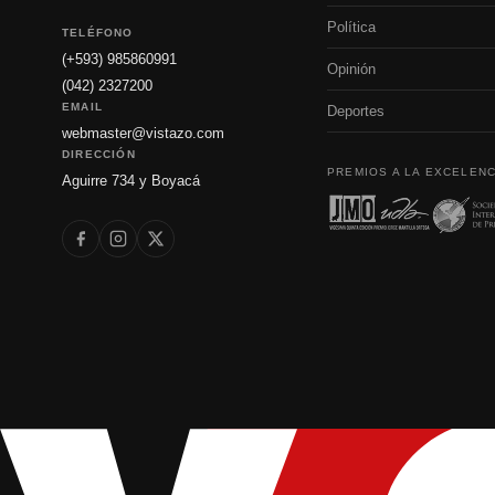
Política
TELÉFONO
(+593) 985860991
Opinión
(042) 2327200
EMAIL
Deportes
webmaster@vistazo.com
DIRECCIÓN
PREMIOS A LA EXCELENC
Aguirre 734 y Boyacá