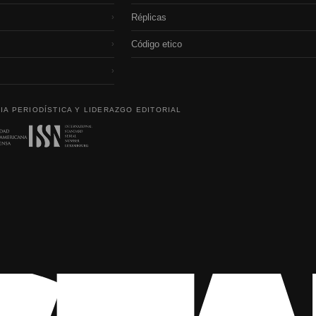
Réplicas
›
Código etico
›
›
IA PERIODÍSTICA Y LIDERAZGO EDITORIAL