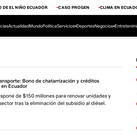
 DE EL NIÑO ECUADOR
CASO PROGEN
CLIMA EN ECUAD
icias
Actualidad
Mundo
Política
Servicios
Deportes
Negocios
Entretenim
ansporte: Bono de chatarrización y créditos
s en Ecuador
ispone de $150 millones para renovar unidades y
ector tras la eliminación del subsidio al diésel.