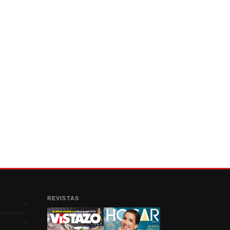
REVISTAS
›
›