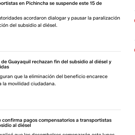
portistas en Pichincha se suspende este 15 de
utoridades acordaron dialogar y pausar la paralización
ción del subsidio al diésel.
 de Guayaquil rechazan fin del subsidio al diésel y
idas
guran que la eliminación del beneficio encarece
a la movilidad ciudadana.
e confirma pagos compensatorios a transportistas
bsidio al diésel
explicó que los desembolsos comenzarán este lunes