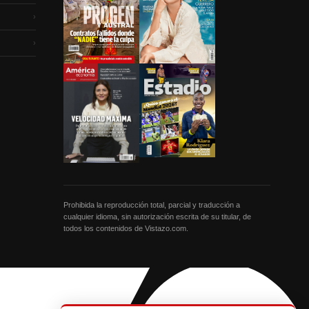
›
›
Prohibida la reproducción total, parcial y traducción a
cualquier idioma, sin autorización escrita de su titular, de
todos los contenidos de Vistazo.com.