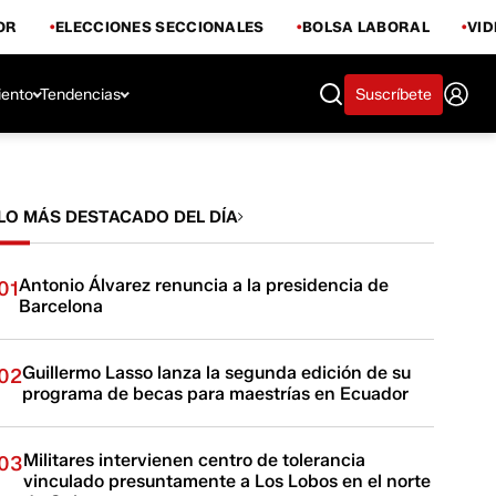
OR
ELECCIONES SECCIONALES
BOLSA LABORAL
VI
iento
Tendencias
Suscríbete
LO MÁS DESTACADO DEL DÍA
Antonio Álvarez renuncia a la presidencia de
01
Barcelona
Guillermo Lasso lanza la segunda edición de su
02
programa de becas para maestrías en Ecuador
Militares intervienen centro de tolerancia
03
vinculado presuntamente a Los Lobos en el norte