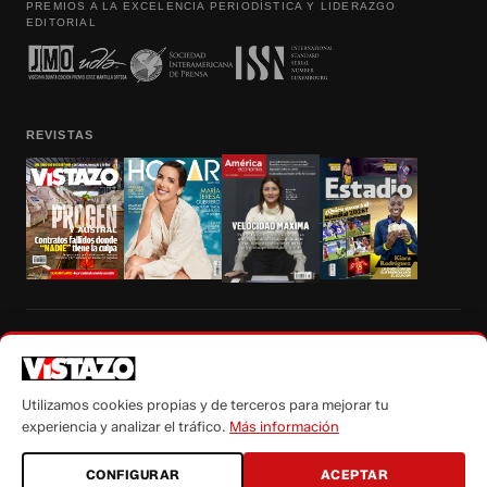
PREMIOS A LA EXCELENCIA PERIODÍSTICA Y LIDERAZGO
EDITORIAL
REVISTAS
Prohibida la reproducción total, parcial y traducción a cualquier idioma, sin
autorización escrita de su titular, de todos los contenidos de Vistazo.com.
Utilizamos cookies propias y de terceros para mejorar tu
experiencia y analizar el tráfico.
Más información
CONFIGURAR
ACEPTAR