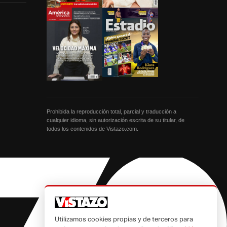
Prohibida la reproducción total, parcial y traducción a
cualquier idioma, sin autorización escrita de su titular, de
todos los contenidos de Vistazo.com.
Utilizamos cookies propias y de terceros para