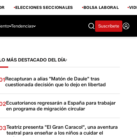
OR
ELECCIONES SECCIONALES
BOLSA LABORAL
VI
iento
Tendencias
Suscríbete
LO MÁS DESTACADO DEL DÍA
Recapturan a alias "Matón de Daule" tras
01
cuestionada decisión que lo dejo en libertad
Ecuatorianos regresarán a España para trabajar
02
en programa de migración circular
Teatriz presenta "El Gran Caracol", una aventura
03
teatral para enseñar a los niños a cuidar el