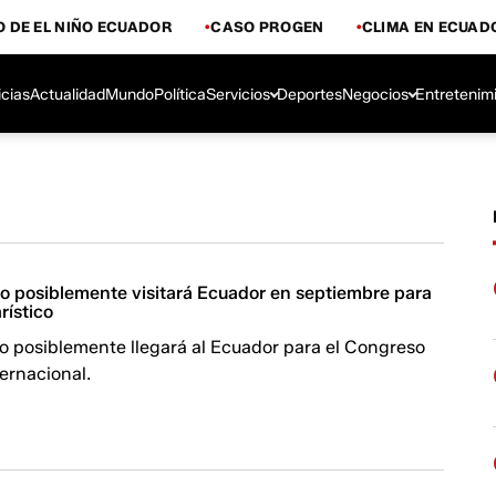
 DE EL NIÑO ECUADOR
CASO PROGEN
CLIMA EN ECUAD
icias
Actualidad
Mundo
Política
Servicios
Deportes
Negocios
Entretenim
o posiblemente visitará Ecuador en septiembre para
rístico
o posiblemente llegará al Ecuador para el Congreso
ternacional.