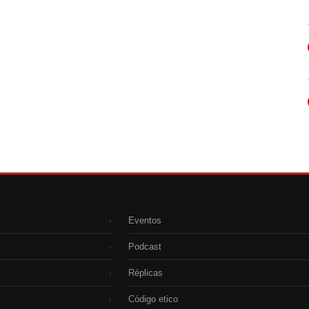
Eventos
›
Podcast
›
Réplicas
›
Código etico
›