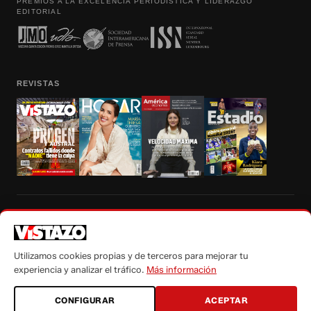
PREMIOS A LA EXCELENCIA PERIODÍSTICA Y LIDERAZGO
EDITORIAL
REVISTAS
Prohibida la reproducción total, parcial y traducción a cualquier idioma, sin
autorización escrita de su titular, de todos los contenidos de Vistazo.com.
Utilizamos cookies propias y de terceros para mejorar tu
experiencia y analizar el tráfico.
Más información
CONFIGURAR
ACEPTAR