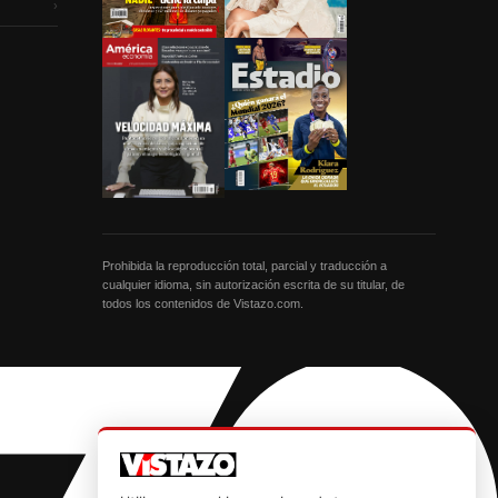
›
Prohibida la reproducción total, parcial y traducción a
cualquier idioma, sin autorización escrita de su titular, de
todos los contenidos de Vistazo.com.