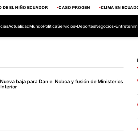
 DE EL NIÑO ECUADOR
CASO PROGEN
CLIMA EN ECUAD
icias
Actualidad
Mundo
Política
Servicios
Deportes
Negocios
Entretenim
 Nueva baja para Daniel Noboa y fusión de Ministerios
Interior