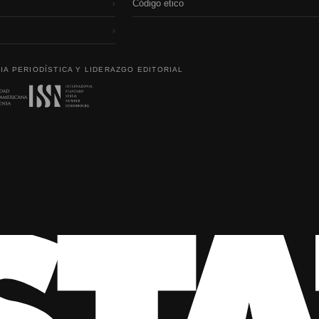
Código etico
›
›
IA PERIODÍSTICA Y LIDERAZGO EDITORIAL