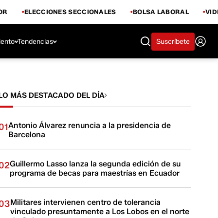
OR
ELECCIONES SECCIONALES
BOLSA LABORAL
VI
iento
Tendencias
Suscríbete
LO MÁS DESTACADO DEL DÍA
Antonio Álvarez renuncia a la presidencia de
01
Barcelona
Guillermo Lasso lanza la segunda edición de su
02
programa de becas para maestrías en Ecuador
Militares intervienen centro de tolerancia
03
vinculado presuntamente a Los Lobos en el norte