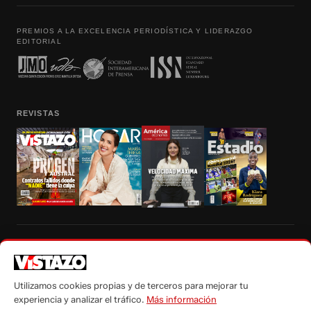
PREMIOS A LA EXCELENCIA PERIODÍSTICA Y LIDERAZGO
EDITORIAL
REVISTAS
Prohibida la reproducción total, parcial y traducción a cualquier idioma, sin
autorización escrita de su titular, de todos los contenidos de Vistazo.com.
Utilizamos cookies propias y de terceros para mejorar tu
experiencia y analizar el tráfico.
Más información