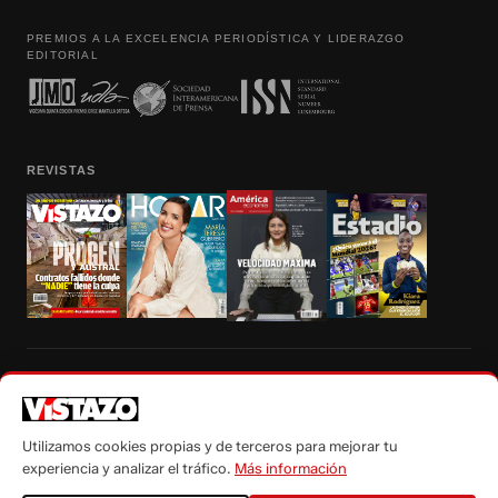
PREMIOS A LA EXCELENCIA PERIODÍSTICA Y LIDERAZGO
EDITORIAL
REVISTAS
Prohibida la reproducción total, parcial y traducción a cualquier idioma, sin
autorización escrita de su titular, de todos los contenidos de Vistazo.com.
Utilizamos cookies propias y de terceros para mejorar tu
experiencia y analizar el tráfico.
Más información