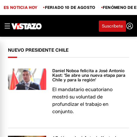
ES NOTICIA HOY
FERIADO 10 DE AGOSTO
FENÓMENO DE E
Suscríbete
NUEVO PRESIDENTE CHILE
Daniel Noboa felicita a José Antonio
Kast: 'Se abre una nueva etapa para
Chile y para la región'
El mandatario ecuatoriano
mostró su voluntad de
profundizar el trabajo en
conjunto.