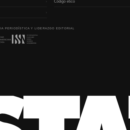
Código etico
›
›
IA PERIODÍSTICA Y LIDERAZGO EDITORIAL