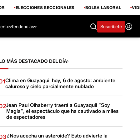
OR
ELECCIONES SECCIONALES
BOLSA LABORAL
VI
iento
Tendencias
Suscríbete
LO MÁS DESTACADO DEL DÍA
Clima en Guayaquil hoy, 6 de agosto: ambiente
01
caluroso y cielo parcialmente nublado
Jean Paul Olhaberry traerá a Guayaquil “Soy
02
Magia”, el espectáculo que ha cautivado a miles
de espectadores
¿Nos acecha un asteroide? Esto advierte la
03