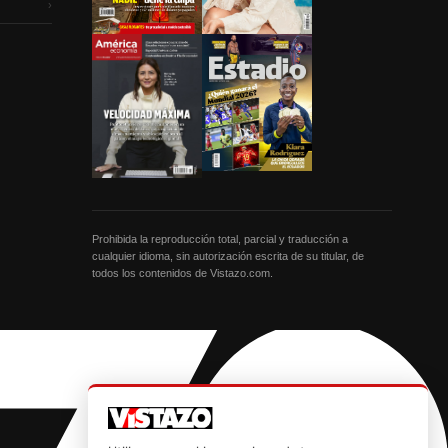
›
Prohibida la reproducción total, parcial y traducción a
cualquier idioma, sin autorización escrita de su titular, de
todos los contenidos de Vistazo.com.