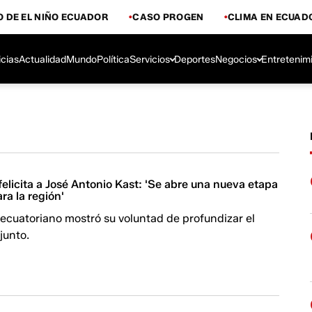
 DE EL NIÑO ECUADOR
CASO PROGEN
CLIMA EN ECUAD
icias
Actualidad
Mundo
Política
Servicios
Deportes
Negocios
Entretenim
elicita a José Antonio Kast: 'Se abre una nueva etapa
ra la región'
ecuatoriano mostró su voluntad de profundizar el
junto.