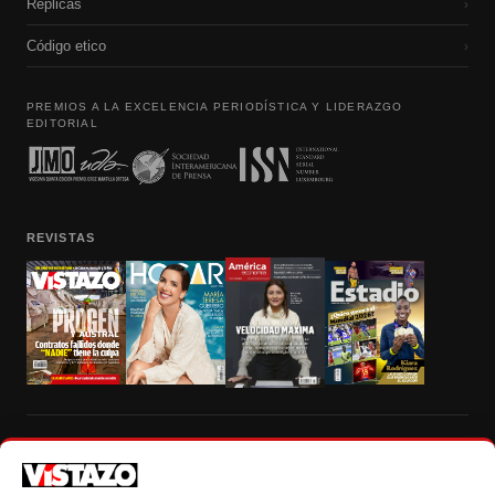
Réplicas
›
Código etico
›
PREMIOS A LA EXCELENCIA PERIODÍSTICA Y LIDERAZGO
EDITORIAL
REVISTAS
Prohibida la reproducción total, parcial y traducción a cualquier idioma, sin
autorización escrita de su titular, de todos los contenidos de Vistazo.com.