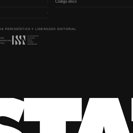
Código etico
›
›
IA PERIODÍSTICA Y LIDERAZGO EDITORIAL