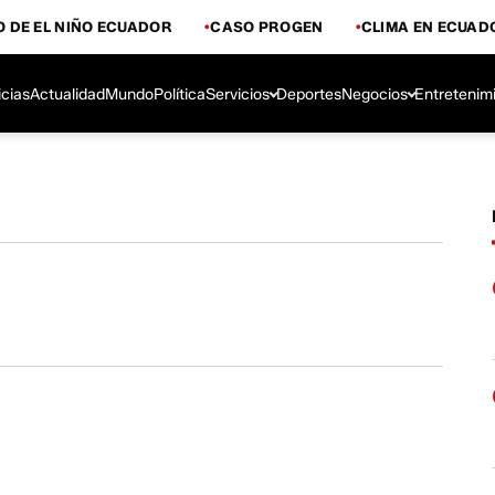
 DE EL NIÑO ECUADOR
CASO PROGEN
CLIMA EN ECUAD
icias
Actualidad
Mundo
Política
Servicios
Deportes
Negocios
Entretenim