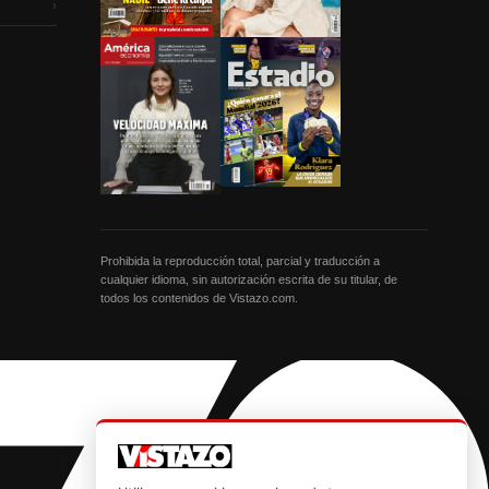
›
Prohibida la reproducción total, parcial y traducción a
cualquier idioma, sin autorización escrita de su titular, de
todos los contenidos de Vistazo.com.