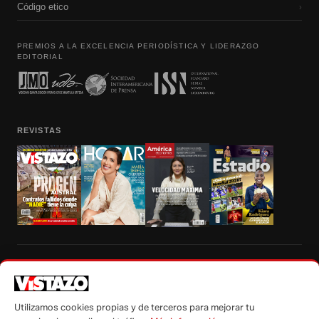
Código etico
›
PREMIOS A LA EXCELENCIA PERIODÍSTICA Y LIDERAZGO
EDITORIAL
REVISTAS
Prohibida la reproducción total, parcial y traducción a cualquier idioma, sin
autorización escrita de su titular, de todos los contenidos de Vistazo.com.
Utilizamos cookies propias y de terceros para mejorar tu