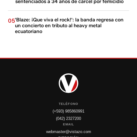
sentenciados a 34 años de cárcel por femicidio
'Blaze: ¡Que viva el rock!': la banda regresa con
05
un concierto en tributo al heavy metal
ecuatoriano
TELÉFONO
(+593) 985860991
(042) 2327200
EMAIL
webmaster@vistazo.com