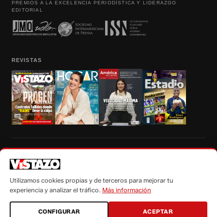
PREMIOS A LA EXCELENCIA PERIODÍSTICA Y LIDERAZGO
EDITORIAL
REVISTAS
Prohibida la reproducción total, parcial y traducción a cualquier idioma, sin
autorización escrita de su titular, de todos los contenidos de Vistazo.com.
Utilizamos cookies propias y de terceros para mejorar tu
experiencia y analizar el tráfico.
Más información
CONFIGURAR
ACEPTAR