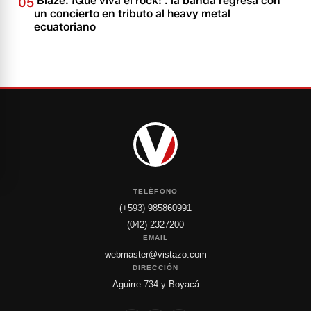
'Blaze: ¡Que viva el rock!': la banda regresa con
05
un concierto en tributo al heavy metal
ecuatoriano
TELÉFONO
(+593) 985860991
(042) 2327200
EMAIL
webmaster@vistazo.com
DIRECCIÓN
Aguirre 734 y Boyacá