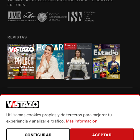
PREMIOS A LA EXCELENCIA PERIODÍSTICA Y LIDERAZGO
EDITORIAL
REVISTAS
Prohibida la reproducción total, parcial y traducción a cualquier idioma, sin
autorización escrita de su titular, de todos los contenidos de Vistazo.com.
Utilizamos cookies propias y de terceros para mejorar tu
experiencia y analizar el tráfico.
Más información
CONFIGURAR
ACEPTAR