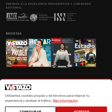
PREMIOS A LA EXCELENCIA PERIODÍSTICA Y LIDERAZGO
EDITORIAL
REVISTAS
Prohibida la reproducción total, parcial y traducción a cualquier idioma, sin
autorización escrita de su titular, de todos los contenidos de Vistazo.com.
Utilizamos cookies propias y de terceros para mejorar tu
experiencia y analizar el tráfico.
Más información
CONFIGURAR
ACEPTAR