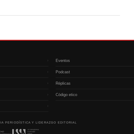
Eventos
›
Podcast
›
Réplicas
›
Código etico
›
›
IA PERIODÍSTICA Y LIDERAZGO EDITORIAL