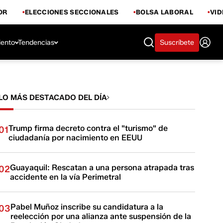
OR
ELECCIONES SECCIONALES
BOLSA LABORAL
VI
iento
Tendencias
Suscríbete
LO MÁS DESTACADO DEL DÍA
Trump firma decreto contra el "turismo" de
01
ciudadanía por nacimiento en EEUU
Guayaquil: Rescatan a una persona atrapada tras
02
accidente en la vía Perimetral
Pabel Muñoz inscribe su candidatura a la
03
reelección por una alianza ante suspensión de la