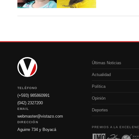
Últimas Noticias
Actualidad
Política
TELÉFONO
(+593) 985860991
Opinión
(042) 2327200
EMAIL
Deportes
webmaster@vistazo.com
DIRECCIÓN
PREMIOS A LA EXCELENC
Aguirre 734 y Boyacá