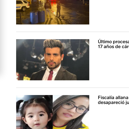
Último proces
17 años de cár
Fiscalía allan
desapareció j