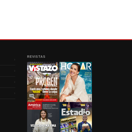
REVISTAS
›
›
›
›