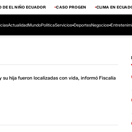
 DE EL NIÑO ECUADOR
CASO PROGEN
CLIMA EN ECUAD
icias
Actualidad
Mundo
Política
Servicios
Deportes
Negocios
Entretenim
y su hija fueron localizadas con vida, informó Fiscalía