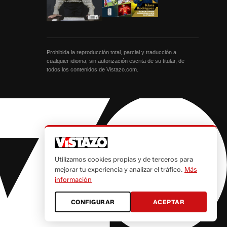
Prohibida la reproducción total, parcial y traducción a
cualquier idioma, sin autorización escrita de su titular, de
todos los contenidos de Vistazo.com.
Utilizamos cookies propias y de terceros para
mejorar tu experiencia y analizar el tráfico.
Más
información
CONFIGURAR
ACEPTAR